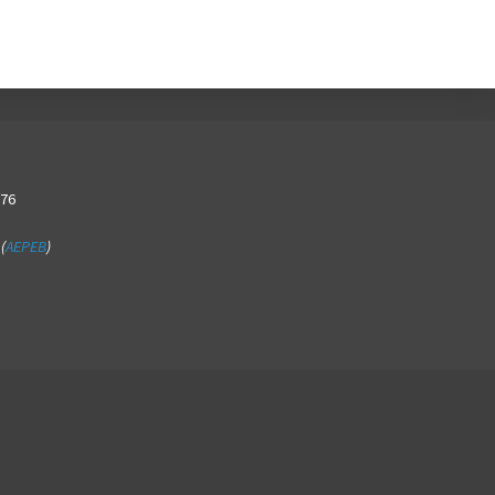
376
(
AEPEB
)